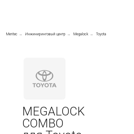
Meritec
→
Инжиниринговый центр
→
Megalock
→
Toyota
MEGALOCK
COMBO