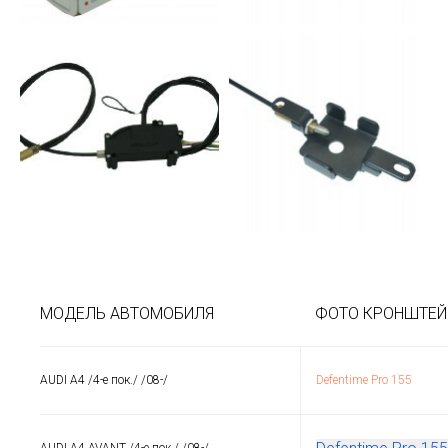
МОДЕЛЬ АВТОМОБИЛЯ
ФОТО КРОНШТЕЙ
AUDI A4 /4-е пок./ /08-/
Defentime Pro 155
AUDI A4 AVANT /4-е пок./ /08-/